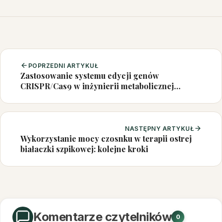
POPRZEDNI ARTYKUŁ
Zastosowanie systemu edycji genów
CRISPR/Cas9 w inżynierii metabolicznej
mikroalg i produkcji składników żywności
funkcjonalnej
NASTĘPNY ARTYKUŁ
Wykorzystanie mocy czosnku w terapii ostrej
białaczki szpikowej: kolejne kroki
Komentarze czytelników
0