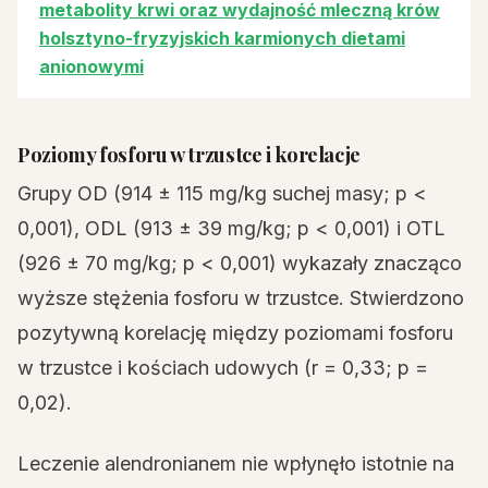
metabolity krwi oraz wydajność mleczną krów
holsztyno-fryzyjskich karmionych dietami
anionowymi
Poziomy fosforu w trzustce i korelacje
Grupy OD (914 ± 115 mg/kg suchej masy; p <
0,001), ODL (913 ± 39 mg/kg; p < 0,001) i OTL
(926 ± 70 mg/kg; p < 0,001) wykazały znacząco
wyższe stężenia fosforu w trzustce. Stwierdzono
pozytywną korelację między poziomami fosforu
w trzustce i kościach udowych (r = 0,33; p =
0,02).
Leczenie alendronianem nie wpłynęło istotnie na