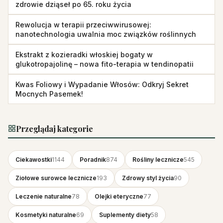
zdrowie dziąseł po 65. roku życia
Rewolucja w terapii przeciwwirusowej:
nanotechnologia uwalnia moc związków roślinnych
Ekstrakt z kozieradki włoskiej bogaty w
glukotropajolinę – nowa fito-terapia w tendinopatii
Kwas Foliowy i Wypadanie Włosów: Odkryj Sekret
Mocnych Pasemek!
Przeglądaj kategorie
Ciekawostki
1144
Poradnik
874
Rośliny lecznicze
545
Ziołowe surowce lecznicze
193
Zdrowy styl życia
90
Leczenie naturalne
78
Olejki eteryczne
77
Kosmetyki naturalne
69
Suplementy diety
58