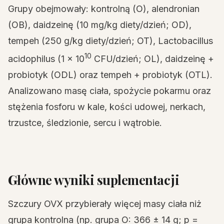
Grupy obejmowały: kontrolną (O), alendronian
(OB), daidzeinę (10 mg/kg diety/dzień; OD),
tempeh (250 g/kg diety/dzień; OT), Lactobacillus
10
acidophilus (1 × 10
CFU/dzień; OL), daidzeinę +
probiotyk (ODL) oraz tempeh + probiotyk (OTL).
Analizowano masę ciała, spożycie pokarmu oraz
stężenia fosforu w kale, kości udowej, nerkach,
trzustce, śledzionie, sercu i wątrobie.
Główne wyniki suplementacji
Szczury OVX przybierały więcej masy ciała niż
grupa kontrolna (np. grupa O: 366 ± 14 g; p =