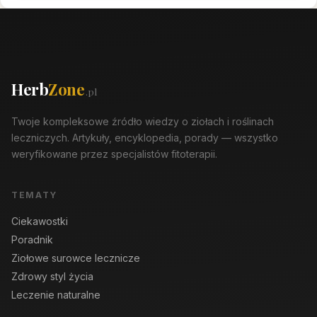
Herb
Zone
.pl
Twoje kompleksowe źródło wiedzy o ziołach i roślinach
leczniczych. Artykuły, encyklopedia, porady — wszystko
weryfikowane przez specjalistów fitoterapii.
TEMATY
Ciekawostki
Poradnik
Ziołowe surowce lecznicze
Zdrowy styl życia
Leczenie naturalne