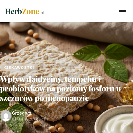
Herb
Zone
.pl
Strona główna
›
Magazyn
›
Ciekawostki
CIEKAWOSTKI
Wpływ daidzeiny, tempehu i
probiotyków na poziomy fosforu u
szczurów po menopauzie
Grzegorz
8 maja 2026
·
3 min