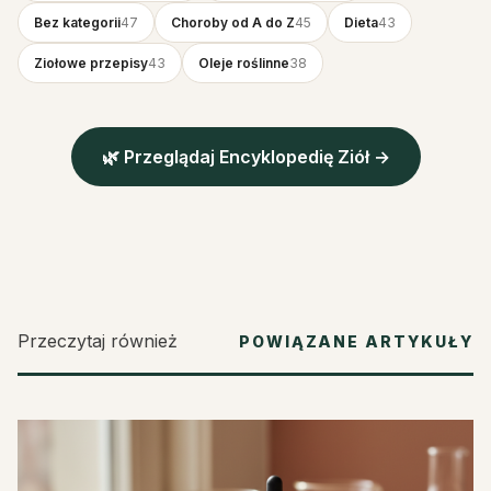
Bez kategorii
47
Choroby od A do Z
45
Dieta
43
Ziołowe przepisy
43
Oleje roślinne
38
🌿 Przeglądaj Encyklopedię Ziół →
Przeczytaj również
POWIĄZANE ARTYKUŁY