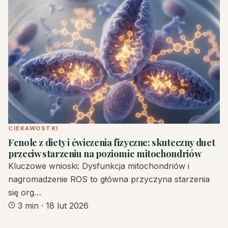
CIEKAWOSTKI
Fenole z diety i ćwiczenia fizyczne: skuteczny duet
przeciw starzeniu na poziomie mitochondriów
Kluczowe wnioski: Dysfunkcja mitochondriów i
nagromadzenie ROS to główna przyczyna starzenia
się org…
3 min
·
18 lut 2026