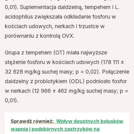
0,01). Suplementacja daidzeiną, tempehem i L.
acidophilus zwiększała odkładanie fosforu w
kościach udowych, nerkach i trzustce w
porównaniu z kontrolą OVX.
Grupa z tempehem (OT) miała najwyższe
stężenie fosforu w kościach udowych (178 111 ±
32 628 mg/kg suchej masy; p = 0,02). Połączenie
daidzeiny z probiotykiem (ODL) podniosło fosfor
w nerkach (12 966 ± 462 mg/kg suchej masy; p =
0,01).
Sprawdź również:
Wpływ doustnych bolusków
wapnia i podskórnych zastrzyków na