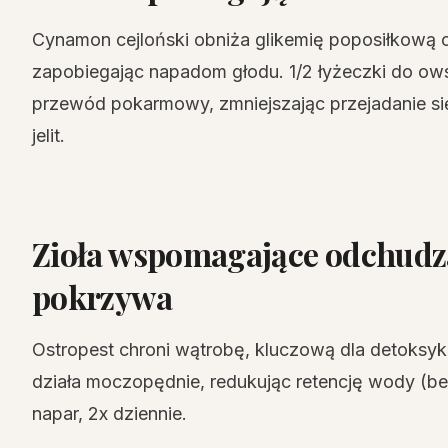
Cynamon cejloński obniża glikemię poposiłkową 
zapobiegając napadom głodu. 1/2 łyżeczki do ows
przewód pokarmowy, zmniejszając przejadanie si
jelit.
Zioła wspomagające odchudza
pokrzywa
Ostropest chroni wątrobę, kluczową dla detoksyk
działa moczopędnie, redukując retencję wody (bez
napar, 2x dziennie.