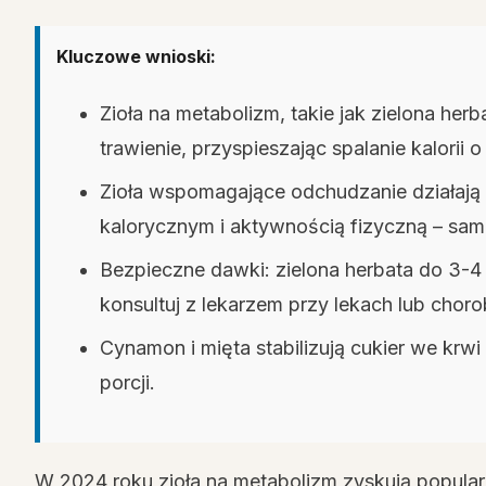
Kluczowe wnioski:
Zioła na metabolizm, takie jak zielona her
trawienie, przyspieszając spalanie kalorii
Zioła wspomagające odchudzanie działają n
kalorycznym i aktywnością fizyczną – same
Bezpieczne dawki: zielona herbata do 3-4 f
konsultuj z lekarzem przy lekach lub chor
Cynamon i mięta stabilizują cukier we krwi 
porcji.
W 2024 roku zioła na metabolizm zyskują popular