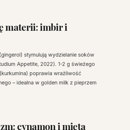
 materii: imbir i
 (gingerol) stymulują wydzielanie soków
udium Appetite, 2022). 1-2 g świeżego
a (kurkumina) poprawia wrażliwość
nego – idealna w golden milk z pieprzem
izm: cynamon i mięta