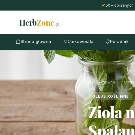
150+ opisanych 
Herb
Zone
.pl
Strona główna
💡
Ciekawostki
📋
Poradnik
Strona główna
›
Maga
OLEJE ROŚLINNE
Zioła 
Spalan