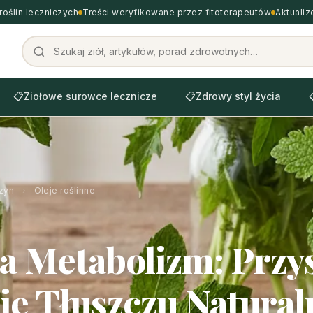
roślin leczniczych
Treści weryfikowane przez fitoterapeutów
Aktuali
📋
Ziołowe surowce lecznicze
📋
Zdrowy styl życia
zyn
›
Oleje roślinne
na Metabolizm: Przy
ie Tłuszczu Natural