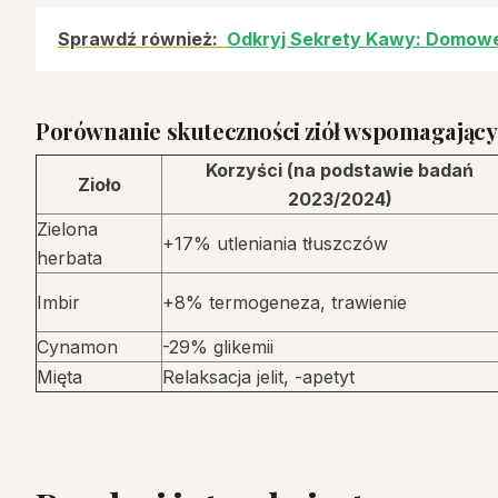
Sprawdź również:
Odkryj Sekrety Kawy: Domowe P
Porównanie skuteczności ziół wspomagając
Korzyści (na podstawie badań
Zioło
2023/2024)
Zielona
+17% utleniania tłuszczów
herbata
Imbir
+8% termogeneza, trawienie
Cynamon
-29% glikemii
Mięta
Relaksacja jelit, -apetyt