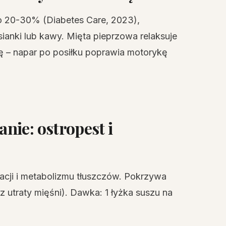
o 20-30% (Diabetes Care, 2023),
ianki lub kawy. Mięta pieprzowa relaksuje
ę – napar po posiłku poprawia motorykę
nie: ostropest i
acji i metabolizmu tłuszczów. Pokrzywa
 utraty mięśni). Dawka: 1 łyżka suszu na