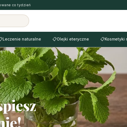
zowane co tydzień
📋
Leczenie naturalne
📋
Olejki eteryczne
📋
Kosmetyki 
spiesz
nie!