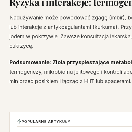
Ryzyka i interakcje: termoge
Nadużywanie może powodować zgagę (imbir), bez
lub interakcje z antykoagulantami (kurkuma). Prz
jodem w pokrzywie. Zawsze konsultacja lekarska, 
cukrzycę.
Podsumowanie:
Zioła przyspieszające metabo
termogenezy, mikrobiomu jelitowego i kontroli ape
min przed posiłkiem i łącząc z HIIT lub spacerami.
POPULARNE ARTYKUŁY