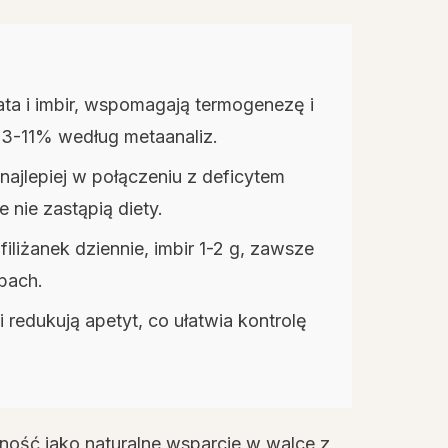
bata i imbir, wspomagają termogenezę i
 o 3-11% według metaanaliz.
ajlepiej w połączeniu z deficytem
 nie zastąpią diety.
iliżanek dziennie, imbir 1-2 g, zawsze
obach.
i redukują apetyt, co ułatwia kontrolę
ność jako naturalne wsparcie w walce z