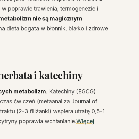
w poprawie trawienia, termogenezie i
 metabolizm nie są magicznym
a dieta bogata w błonnik, białko i zdrowe
herbata i katechiny
ących metabolizm
. Katechiny (EGCG)
czas ćwiczeń (metaanaliza Journal of
ktu (2-3 filiżanki) wspiera utratę 0,5-1
cytryny poprawia wchłanianie.
Więcej