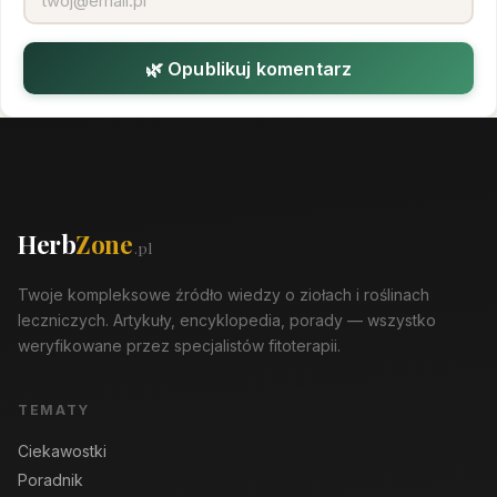
🌿 Opublikuj komentarz
Herb
Zone
.pl
Twoje kompleksowe źródło wiedzy o ziołach i roślinach
leczniczych. Artykuły, encyklopedia, porady — wszystko
weryfikowane przez specjalistów fitoterapii.
TEMATY
Ciekawostki
Poradnik