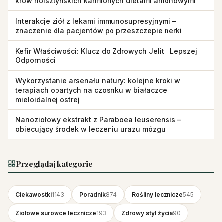
krów holsztyńskich karmionych dietami anionowymi
Interakcje ziół z lekami immunosupresyjnymi –
znaczenie dla pacjentów po przeszczepie nerki
Kefir Właściwości: Klucz do Zdrowych Jelit i Lepszej
Odporności
Wykorzystanie arsenału natury: kolejne kroki w
terapiach opartych na czosnku w białaczce
mieloidalnej ostrej
Nanoziołowy ekstrakt z Paraboea leuserensis –
obiecujący środek w leczeniu urazu mózgu
Przeglądaj kategorie
Ciekawostki
1143
Poradnik
874
Rośliny lecznicze
545
Ziołowe surowce lecznicze
193
Zdrowy styl życia
90