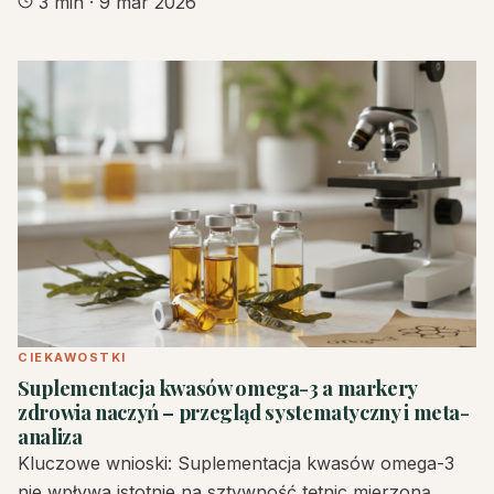
3 min
·
9 mar 2026
CIEKAWOSTKI
Suplementacja kwasów omega-3 a markery
zdrowia naczyń – przegląd systematyczny i meta-
analiza
Kluczowe wnioski: Suplementacja kwasów omega-3
nie wpływa istotnie na sztywność tętnic mierzoną