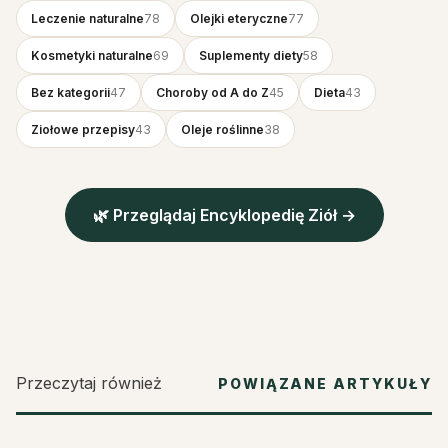
Leczenie naturalne
78
Olejki eteryczne
77
Kosmetyki naturalne
69
Suplementy diety
58
Bez kategorii
47
Choroby od A do Z
45
Dieta
43
Ziołowe przepisy
43
Oleje roślinne
38
🌿 Przeglądaj Encyklopedię Ziół →
Przeczytaj również
POWIĄZANE ARTYKUŁY