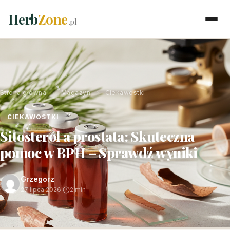
Herb
Zone
.pl
Strona główna
›
Magazyn
›
Ciekawostki
CIEKAWOSTKI
Sitosterol a prostata: Skuteczna
pomoc w BPH – Sprawdź wyniki
Grzegorz
27 lipca 2026
·
2 min