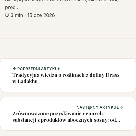
pręd…
3 min
·
15 cze 2026
POPRZEDNI ARTYKUŁ
Tradycyjna wiedza o roślinach z doliny Drass
w Ladakhu
NASTĘPNY ARTYKUŁ
Zrównoważone pozyskiwanie cennych
substancji z produktów ubocznych sosny: od
zielonych metod ekstrakcji do zastosowań
przemysłowych