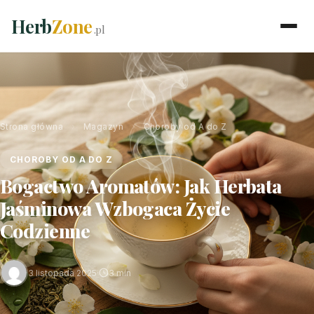
Herb
Zone
.pl
Strona główna
›
Magazyn
›
Choroby od A do Z
CHOROBY OD A DO Z
Bogactwo Aromatów: Jak Herbata
Jaśminowa Wzbogaca Życie
Codzienne
3 listopada 2025
·
3 min