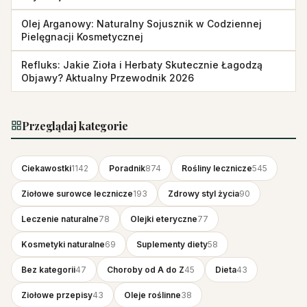
Olej Arganowy: Naturalny Sojusznik w Codziennej
Pielęgnacji Kosmetycznej
Refluks: Jakie Zioła i Herbaty Skutecznie Łagodzą
Objawy? Aktualny Przewodnik 2026
Przeglądaj kategorie
Ciekawostki
1142
Poradnik
874
Rośliny lecznicze
545
Ziołowe surowce lecznicze
193
Zdrowy styl życia
90
Leczenie naturalne
78
Olejki eteryczne
77
Kosmetyki naturalne
69
Suplementy diety
58
Bez kategorii
47
Choroby od A do Z
45
Dieta
43
Ziołowe przepisy
43
Oleje roślinne
38