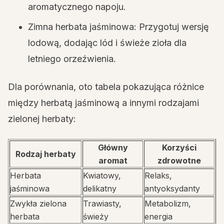
aromatycznego napoju.
Zimna herbata jaśminowa: Przygotuj wersję
lodową, dodając lód i świeże zioła dla
letniego orzeźwienia.
Dla porównania, oto tabela pokazująca różnice
między herbatą jaśminową a innymi rodzajami
zielonej herbaty:
Główny
Korzyści
Rodzaj herbaty
aromat
zdrowotne
Herbata
Kwiatowy,
Relaks,
jaśminowa
delikatny
antyoksydanty
Zwykła zielona
Trawiasty,
Metabolizm,
herbata
świeży
energia