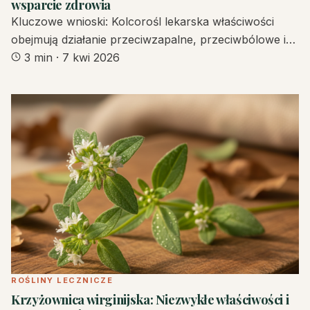
wsparcie zdrowia
Kluczowe wnioski: Kolcorośl lekarska właściwości
obejmują działanie przeciwzapalne, przeciwbólowe i…
3 min
·
7 kwi 2026
ROŚLINY LECZNICZE
Krzyżownica wirginijska: Niezwykłe właściwości i