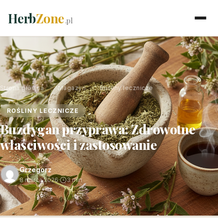
Herb
Zone
.pl
Strona główna
›
Magazyn
›
Rośliny lecznicze
ROŚLINY LECZNICZE
Buzdygan przyprawa: Zdrowotne
właściwości i zastosowanie
Grzegorz
8 marca 2026
·
3 min