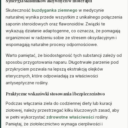
Synergia składników aktywnych w fitoterapii
Skuteczność
buzdyganka ziemnego
w medycynie
naturalnej wynika przede wszystkim z unikalnego połączenia
saponin steroidowych oraz flawonoidów. Związki te
wykazują działanie adaptogenne, co oznacza, że pomagają
organizmowi w radzeniu sobie ze stresem oksydacyjnym i
wspomagają naturalne procesy odpornościowe.
Warto pamiętać, że biodostępność tych substancji zależy od
sposobu przygotowania naparu. Długotrwałe parzenie pod
przykryciem pozwala na lepszą ekstrakcję olejków
eterycznych, które odpowiadają za właściwości
antyseptyczne rośliny.
Praktyczne wskazówki stosowania i bezpieczeństwo
Podczas włączania ziela do codziennej diety lub kuracji
ziołowej, należy przestrzegać kilku kluczowych zasad, aby
w pełni wykorzystać
zdrowotne właściwości
rośliny.
Pamiętaj, że ziołolecznictwo wymaga cierpliwości i