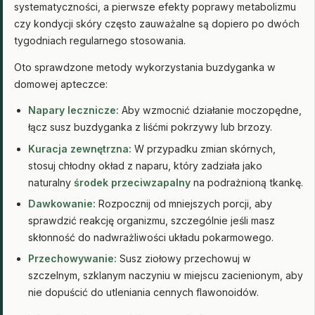
systematyczności, a pierwsze efekty poprawy metabolizmu
czy kondycji skóry często zauważalne są dopiero po dwóch
tygodniach regularnego stosowania.
Oto sprawdzone metody wykorzystania buzdyganka w
domowej apteczce:
Napary lecznicze:
Aby wzmocnić działanie moczopędne,
łącz susz buzdyganka z liśćmi pokrzywy lub brzozy.
Kuracja zewnętrzna:
W przypadku zmian skórnych,
stosuj chłodny okład z naparu, który zadziała jako
naturalny
środek przeciwzapalny
na podrażnioną tkankę.
Dawkowanie:
Rozpocznij od mniejszych porcji, aby
sprawdzić reakcję organizmu, szczególnie jeśli masz
skłonność do nadwrażliwości układu pokarmowego.
Przechowywanie:
Susz ziołowy przechowuj w
szczelnym, szklanym naczyniu w miejscu zacienionym, aby
nie dopuścić do utleniania cennych flawonoidów.