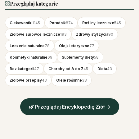
Przeglądaj kategorie
Ciekawostki
1145
Poradnik
874
Rośliny lecznicze
545
Ziołowe surowce lecznicze
193
Zdrowy styl życia
90
Leczenie naturalne
78
Olejki eteryczne
77
Kosmetyki naturalne
69
Suplementy diety
58
Bez kategorii
47
Choroby od A do Z
45
Dieta
43
Ziołowe przepisy
43
Oleje roślinne
38
🌿 Przeglądaj Encyklopedię Ziół →