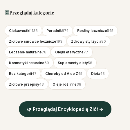
Przeglądaj kategorie
Ciekawostki
1133
Poradnik
874
Rośliny lecznicze
545
Ziołowe surowce lecznicze
193
Zdrowy styl życia
90
Leczenie naturalne
78
Olejki eteryczne
77
Kosmetyki naturalne
69
Suplementy diety
58
Bez kategorii
47
Choroby od A do Z
45
Dieta
43
Ziołowe przepisy
43
Oleje roślinne
38
🌿 Przeglądaj Encyklopedię Ziół →