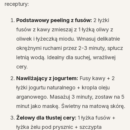
receptury:
Podstawowy peeling z fusów:
2 łyżki
fusów z kawy zmieszaj z 1 łyżką oliwy z
oliwek i łyżeczką miodu. Wmasuj delikatnie
okrężnymi ruchami przez 2-3 minuty, spłucz
letnią wodą. Idealny dla suchej, wrażliwej
cery.
Nawilżający z jogurtem:
Fusy kawy + 2
łyżki jogurtu naturalnego + kropla oleju
arganowego. Masażuj 3 minuty, zostaw na 5
minut jako maskę. Świetny na matową skórę.
Żelowy dla tłustej cery:
1 łyżka fusów +
łyżka żelu pod prysznic + szczypta