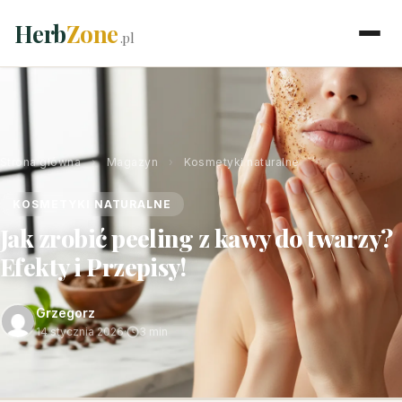
Herb
Zone
.pl
Strona główna
›
Magazyn
›
Kosmetyki naturalne
KOSMETYKI NATURALNE
Jak zrobić peeling z kawy do twarzy?
Efekty i Przepisy!
Grzegorz
14 stycznia 2026
·
3 min