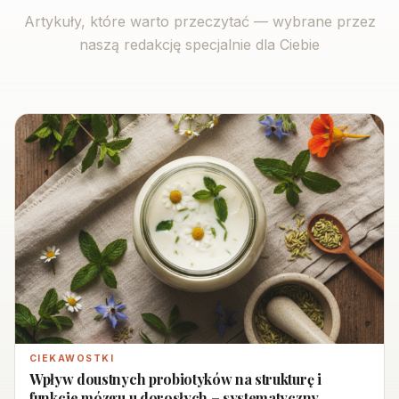
Artykuły, które warto przeczytać — wybrane przez
naszą redakcję specjalnie dla Ciebie
CIEKAWOSTKI
Wpływ doustnych probiotyków na strukturę i
funkcje mózgu u dorosłych – systematyczny