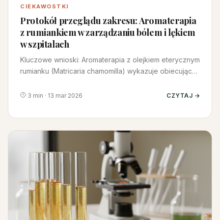
CIEKAWOSTKI
Protokół przeglądu zakresu: Aromaterapia
z rumiankiem w zarządzaniu bólem i lękiem
w szpitalach
Kluczowe wnioski: Aromaterapia z olejkiem eterycznym
rumianku (Matricaria chamomilla) wykazuje obiecujące
efekty w łagod…
3 min · 13 mar 2026
CZYTAJ →