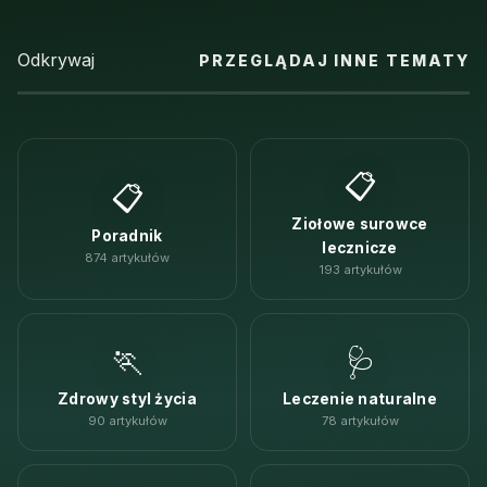
Odkrywaj
PRZEGLĄDAJ INNE TEMATY
📋
📋
Ziołowe surowce
Poradnik
lecznicze
874 artykułów
193 artykułów
🏃
🩺
Zdrowy styl życia
Leczenie naturalne
90 artykułów
78 artykułów