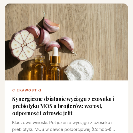
CIEKAWOSTKI
Synergiczne działanie wyciągu z czosnku i
prebiotyku MOS u brojlerów: wzrost,
odporność i zdrowie jelit
Kluczowe wnioski: Połączenie wyciągu z czosnku i
prebiotyku MOS w dawce półporcjowej (Combo-I)