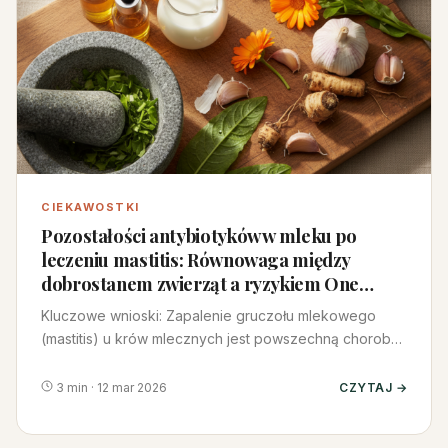
CIEKAWOSTKI
Pozostałości antybiotyków w mleku po
leczeniu mastitis: Równowaga między
dobrostanem zwierząt a ryzykiem One
Health
Kluczowe wnioski: Zapalenie gruczołu mlekowego
(mastitis) u krów mlecznych jest powszechną chorobą
leczoną antybiotykami…
3 min · 12 mar 2026
CZYTAJ →