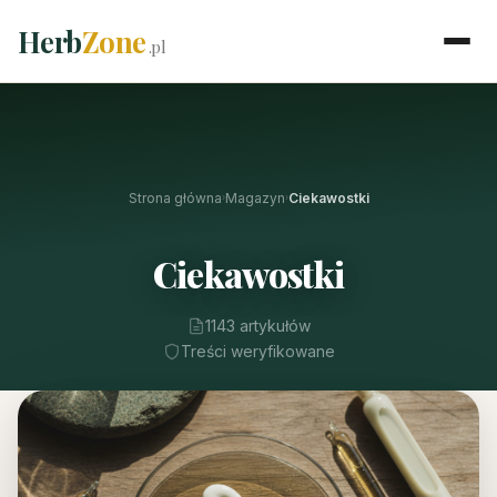
Herb
Zone
.pl
Strona główna
Magazyn
Ciekawostki
›
›
Ciekawostki
1143 artykułów
Treści weryfikowane