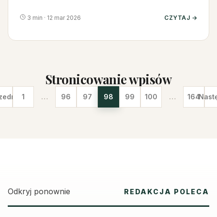
najbardziej poprawia przy…
3 min · 12 mar 2026
CZYTAJ →
Stronicowanie wpisów
zednie
1
…
96
97
98
99
100
…
164
Nast
Odkryj ponownie
REDAKCJA POLECA