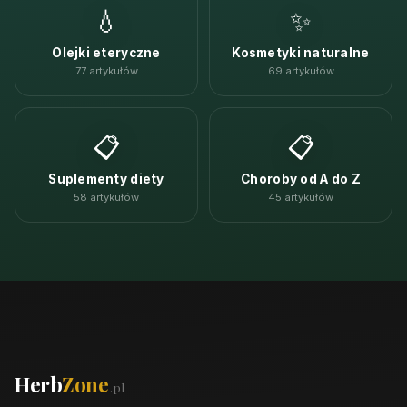
💧
✨
Olejki eteryczne
Kosmetyki naturalne
77 artykułów
69 artykułów
📋
📋
Suplementy diety
Choroby od A do Z
58 artykułów
45 artykułów
Herb
Zone
.pl