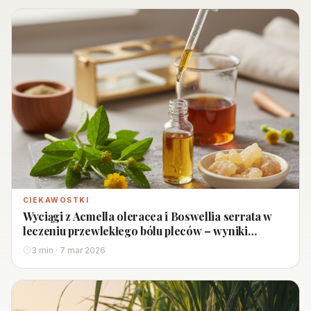
CIEKAWOSTKI
Wyciągi z Acmella oleracea i Boswellia serrata w
leczeniu przewlekłego bólu pleców – wyniki
badania obserwacyjnego
3 min · 7 mar 2026