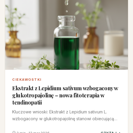
CIEKAWOSTKI
Ekstrakt z Lepidium sativum wzbogacony w
glukotropajolinę – nowa fito­terapia w
tendinopatii
Kluczowe wnioski: Ekstrakt z Lepidium sativum L.
wzbogacony w glukotropajolinę stanowi obiecującą
fito­terapię w leczeni…