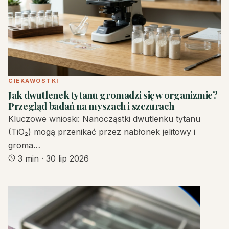
CIEKAWOSTKI
Jak dwutlenek tytanu gromadzi się w organizmie?
Przegląd badań na myszach i szczurach
Kluczowe wnioski: Nanocząstki dwutlenku tytanu
(TiO₂) mogą przenikać przez nabłonek jelitowy i
groma…
3 min
·
30 lip 2026