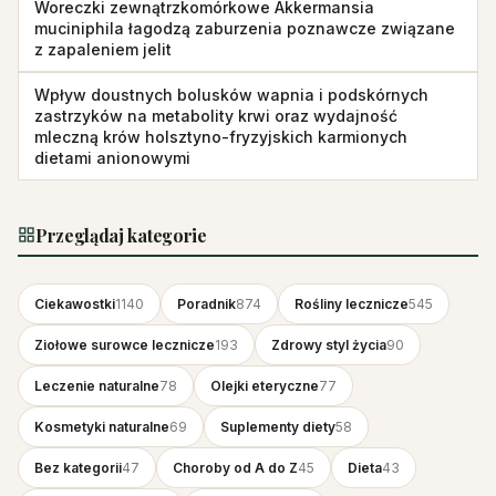
Woreczki zewnątrzkomórkowe Akkermansia
muciniphila łagodzą zaburzenia poznawcze związane
z zapaleniem jelit
Wpływ doustnych bolusków wapnia i podskórnych
zastrzyków na metabolity krwi oraz wydajność
mleczną krów holsztyno-fryzyjskich karmionych
dietami anionowymi
Przeglądaj kategorie
Ciekawostki
1140
Poradnik
874
Rośliny lecznicze
545
Ziołowe surowce lecznicze
193
Zdrowy styl życia
90
Leczenie naturalne
78
Olejki eteryczne
77
Kosmetyki naturalne
69
Suplementy diety
58
Bez kategorii
47
Choroby od A do Z
45
Dieta
43