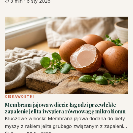
3 min
·
6 sty 2026
CIEKAWOSTKI
Membrana jajowa w diecie łagodzi przewlekłe
zapalenie jelita i wspiera równowagę mikrobiomu
Kluczowe wnioski: Membrana jajowa dodana do diety
myszy z rakiem jelita grubego związanym z zapaleni…