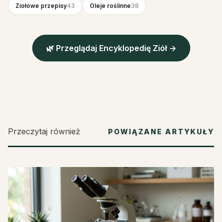
Ziołowe przepisy
43
Oleje roślinne
38
🌿 Przeglądaj Encyklopedię Ziół →
Przeczytaj również
POWIĄZANE ARTYKUŁY