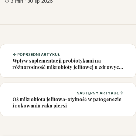
3 min
·
30 lip 2026
POPRZEDNI ARTYKUŁ
Wpływ suplementacji probiotykami na
różnorodność mikrobioty jelitowej u zdrowych
osób: przegląd systematyczny i metaanaliza
NASTĘPNY ARTYKUŁ
Oś mikrobiota jelitowa-otylność w patogenezie
i rokowaniu raka piersi