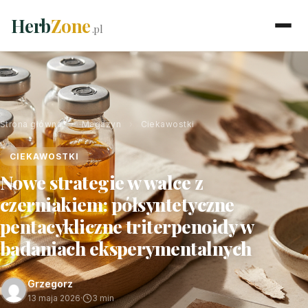
Herb
Zone
.pl
Strona główna
›
Magazyn
›
Ciekawostki
CIEKAWOSTKI
Nowe strategie w walce z
czerniakiem: półsyntetyczne
pentacykliczne triterpenoidy w
badaniach eksperymentalnych
Grzegorz
13 maja 2026
·
3 min