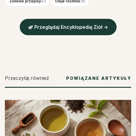
Ziołowe przepisy
43
Oleje roślinne
38
🌿 Przeglądaj Encyklopedię Ziół →
Przeczytaj również
POWIĄZANE ARTYKUŁY