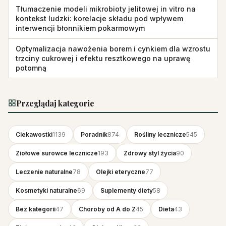
Tłumaczenie modeli mikrobioty jelitowej in vitro na
kontekst ludzki: korelacje składu pod wpływem
interwencji błonnikiem pokarmowym
Optymalizacja nawożenia borem i cynkiem dla wzrostu
trzciny cukrowej i efektu resztkowego na uprawę
potomną
Przeglądaj kategorie
Ciekawostki
1139
Poradnik
874
Rośliny lecznicze
545
Ziołowe surowce lecznicze
193
Zdrowy styl życia
90
Leczenie naturalne
78
Olejki eteryczne
77
Kosmetyki naturalne
69
Suplementy diety
58
Bez kategorii
47
Choroby od A do Z
45
Dieta
43