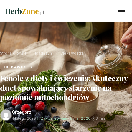
Herb
Zone
.pl
Strona główna
›
Magazyn
›
Ciekawostki
CIEKAWOSTKI
Fenole z diety i ćwiczenia: skuteczny
duet spowalniający starzenie na
poziomie mitochondriów
Grzegorz
4 lutego 2026
·
Zaktualizowano: 6 mar 2026
·
3 min