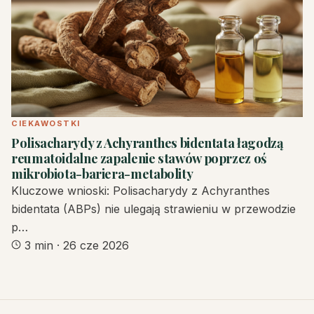
CIEKAWOSTKI
Polisacharydy z Achyranthes bidentata łagodzą
reumatoidalne zapalenie stawów poprzez oś
mikrobiota-bariera-metabolity
Kluczowe wnioski: Polisacharydy z Achyranthes
bidentata (ABPs) nie ulegają strawieniu w przewodzie
p…
3 min
·
26 cze 2026