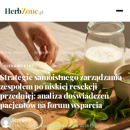
Herb
Zone
.pl
Strona główna
›
Magazyn
›
Ciekawostki
CIEKAWOSTKI
Strategie samoistnego zarządzania
zespołem po niskiej resekcji
przedniej: analiza doświadczeń
pacjentów na forum wsparcia
Grzegorz
4 lutego 2026
·
Zaktualizowano: 6 mar 2026
·
3 min