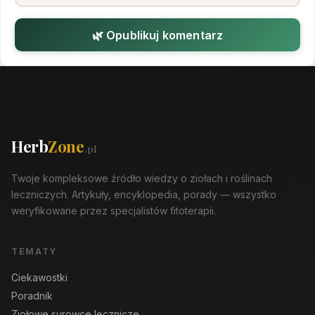
🌿 Opublikuj komentarz
Herb
Zone
.pl
Twoje kompleksowe źródło wiedzy o ziołach i roślinach
leczniczych. Artykuły, encyklopedia, porady — wszystko
weryfikowane przez specjalistów fitoterapii.
TEMATY
Ciekawostki
Poradnik
Ziołowe surowce lecznicze