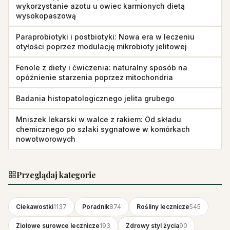
wykorzystanie azotu u owiec karmionych dietą
wysokopaszową
Paraprobiotyki i postbiotyki: Nowa era w leczeniu
otyłości poprzez modulację mikrobioty jelitowej
Fenole z diety i ćwiczenia: naturalny sposób na
opóźnienie starzenia poprzez mitochondria
Badania histopatologicznego jelita grubego
Mniszek lekarski w walce z rakiem: Od składu
chemicznego po szlaki sygnałowe w komórkach
nowotworowych
Przeglądaj kategorie
Ciekawostki
1137
Poradnik
874
Rośliny lecznicze
545
Ziołowe surowce lecznicze
193
Zdrowy styl życia
90