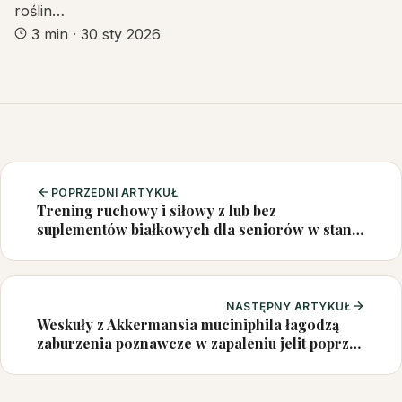
roślin…
3 min
·
30 sty 2026
POPRZEDNI ARTYKUŁ
Trening ruchowy i siłowy z lub bez
suplementów białkowych dla seniorów w stanie
przedkruchości lub kruchości z niskim
spożyciem białka
NASTĘPNY ARTYKUŁ
Weskuły z Akkermansia muciniphila łagodzą
zaburzenia poznawcze w zapaleniu jelit poprzez
regulację osi jelito-mózg