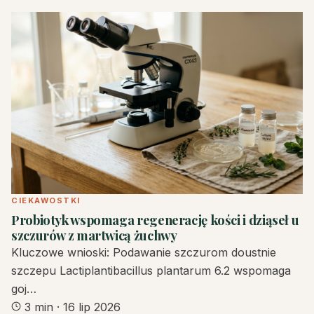
CIEKAWOSTKI
Probiotyk wspomaga regenerację kości i dziąseł u
szczurów z martwicą żuchwy
Kluczowe wnioski: Podawanie szczurom doustnie
szczepu Lactiplantibacillus plantarum 6.2 wspomaga
goj…
3 min
·
16 lip 2026