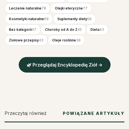
Leczenie naturalne
78
Olejki eteryczne
77
Kosmetyki naturalne
69
Suplementy diety
58
Bez kategorii
47
Choroby od A do Z
45
Dieta
43
Ziołowe przepisy
43
Oleje roślinne
38
🌿 Przeglądaj Encyklopedię Ziół →
Przeczytaj również
POWIĄZANE ARTYKUŁY