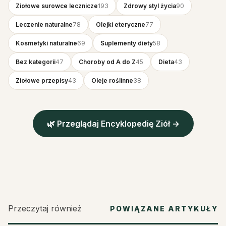
Ziołowe surowce lecznicze
193
Zdrowy styl życia
90
Leczenie naturalne
78
Olejki eteryczne
77
Kosmetyki naturalne
69
Suplementy diety
58
Bez kategorii
47
Choroby od A do Z
45
Dieta
43
Ziołowe przepisy
43
Oleje roślinne
38
🌿 Przeglądaj Encyklopedię Ziół →
Przeczytaj również
POWIĄZANE ARTYKUŁY