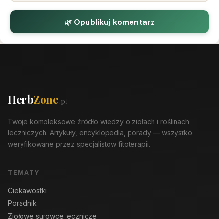
🌿 Opublikuj komentarz
Herb
Zone
.pl
Twoje kompleksowe źródło wiedzy o ziołach i roślinach
leczniczych. Artykuły, encyklopedia, porady — wszystko
weryfikowane przez specjalistów fitoterapii.
TEMATY
Ciekawostki
Poradnik
Ziołowe surowce lecznicze