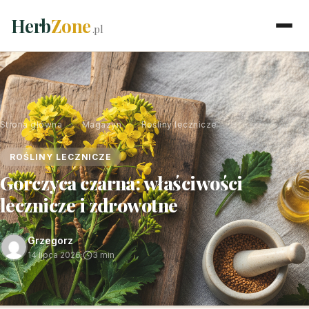
Herb
Zone
.pl
Strona główna
›
Magazyn
›
Rośliny lecznicze
ROŚLINY LECZNICZE
Gorczyca czarna: właściwości
lecznicze i zdrowotne
Grzegorz
14 lipca 2026
·
3 min