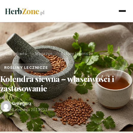
Herb
Zone
.pl
Strona główna
›
Magazyn
›
Rośliny lecznicze
ROŚLINY LECZNICZE
Kolendra siewna – właściwości i
zastosowanie
Grzegorz
8 czerwca 2023
·
3 min