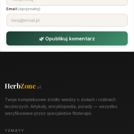
Email
(opcjonalny)
🌿 Opublikuj komentarz
Herb
Zone
.pl
Twoje kompleksowe źródło wiedzy o ziołach i roślinach
leczniczych. Artykuły, encyklopedia, porady — wszystko
weryfikowane przez specjalistów fitoterapii.
TEMATY