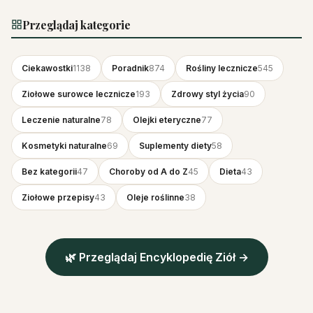
Przeglądaj kategorie
Ciekawostki
1138
Poradnik
874
Rośliny lecznicze
545
Ziołowe surowce lecznicze
193
Zdrowy styl życia
90
Leczenie naturalne
78
Olejki eteryczne
77
Kosmetyki naturalne
69
Suplementy diety
58
Bez kategorii
47
Choroby od A do Z
45
Dieta
43
Ziołowe przepisy
43
Oleje roślinne
38
🌿 Przeglądaj Encyklopedię Ziół →