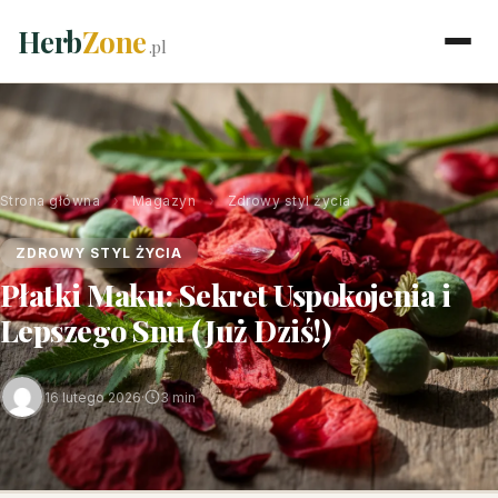
Herb
Zone
.pl
Strona główna
›
Magazyn
›
Zdrowy styl życia
ZDROWY STYL ŻYCIA
Płatki Maku: Sekret Uspokojenia i
Lepszego Snu (Już Dziś!)
16 lutego 2026
·
3 min