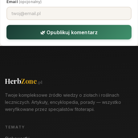
Email
(opcjonalny)
🌿 Opublikuj komentarz
Herb
Zone
.pl
Twoje kompleksowe źródło wiedzy o ziołach i roślinach
leczniczych. Artykuły, encyklopedia, porady — wszystko
weryfikowane przez specjalistów fitoterapii.
TEMATY