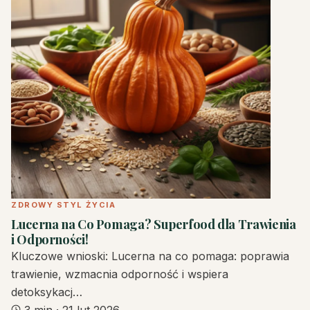
ZDROWY STYL ŻYCIA
Lucerna na Co Pomaga? Superfood dla Trawienia
i Odporności!
Kluczowe wnioski: Lucerna na co pomaga: poprawia
trawienie, wzmacnia odporność i wspiera
detoksykacj…
3 min
·
21 lut 2026