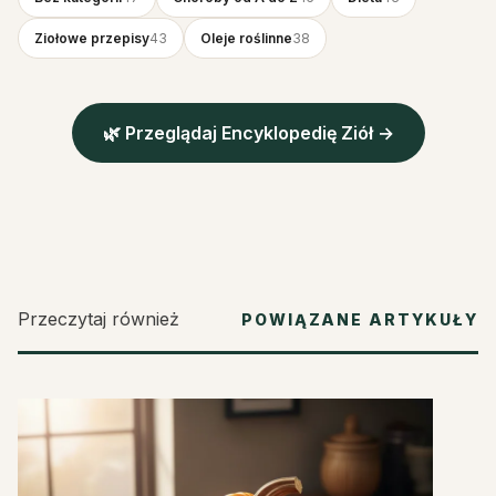
Ziołowe przepisy
43
Oleje roślinne
38
🌿 Przeglądaj Encyklopedię Ziół →
Przeczytaj również
POWIĄZANE ARTYKUŁY