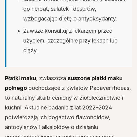
do herbat, sałatek i deserów,
wzbogacając dietę o antyoksydanty.
Zawsze konsultuj z lekarzem przed
użyciem, szczególnie przy lekach lub
ciąży.
Płatki maku
, zwłaszcza
suszone płatki maku
polnego
pochodzące z kwiatów Papaver rhoeas,
to naturalny skarb ceniony w ziołolecznictwie i
kuchni. Aktualne badania z lat 2022–2024
potwierdzają ich bogactwo flawonoidów,
antocyjanów i alkaloidów o działaniu
antyoksydacyjnym, przeciwzapalnym oraz