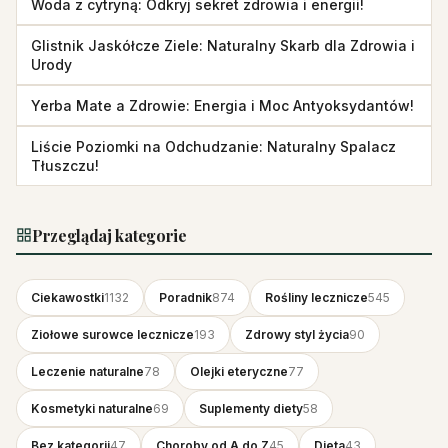
Woda z cytryną: Odkryj sekret zdrowia i energii!
Glistnik Jaskółcze Ziele: Naturalny Skarb dla Zdrowia i
Urody
Yerba Mate a Zdrowie: Energia i Moc Antyoksydantów!
Liście Poziomki na Odchudzanie: Naturalny Spalacz
Tłuszczu!
Przeglądaj kategorie
Ciekawostki
1132
Poradnik
874
Rośliny lecznicze
545
Ziołowe surowce lecznicze
193
Zdrowy styl życia
90
Leczenie naturalne
78
Olejki eteryczne
77
Kosmetyki naturalne
69
Suplementy diety
58
Bez kategorii
47
Choroby od A do Z
45
Dieta
43