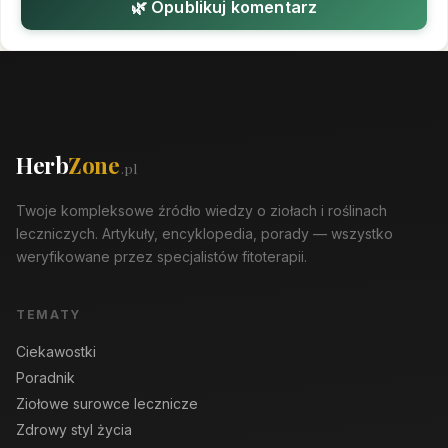
🌿 Opublikuj komentarz
Herb
Zone
.pl
Twoje kompleksowe źródło wiedzy o ziołach i roślinach
leczniczych. Artykuły, encyklopedia, porady — wszystko
weryfikowane przez specjalistów fitoterapii.
TEMATY
Ciekawostki
Poradnik
Ziołowe surowce lecznicze
Zdrowy styl życia