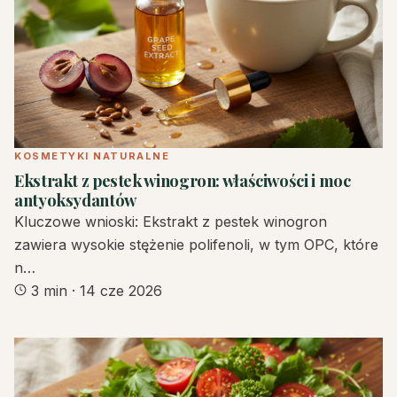
KOSMETYKI NATURALNE
Ekstrakt z pestek winogron: właściwości i moc
antyoksydantów
Kluczowe wnioski: Ekstrakt z pestek winogron
zawiera wysokie stężenie polifenoli, w tym OPC, które
n…
3 min
·
14 cze 2026