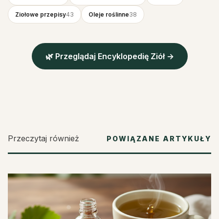
Ziołowe przepisy
43
Oleje roślinne
38
🌿 Przeglądaj Encyklopedię Ziół →
Przeczytaj również
POWIĄZANE ARTYKUŁY