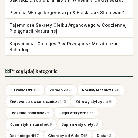
Piwo na Włosy: Regeneracja & Blask! Jak Stosować?
Tajemnicze Sekrety Olejku Arganowego w Codziennej
Pielęgnacji Naturalnej
Kapsaicyna: Co to jest? 🔥 Przyspiesz Metabolizm i
Schudnij!
Przeglądaj kategorie
Ciekawostki
1134
Poradnik
874
Rośliny lecznicze
545
Ziołowe surowce lecznicze
193
Zdrowy styl życia
90
Leczenie naturalne
78
Olejki eteryczne
77
Kosmetyki naturalne
69
Suplementy diety
58
Bez kategorii
47
Choroby od A do Z
45
Dieta
43