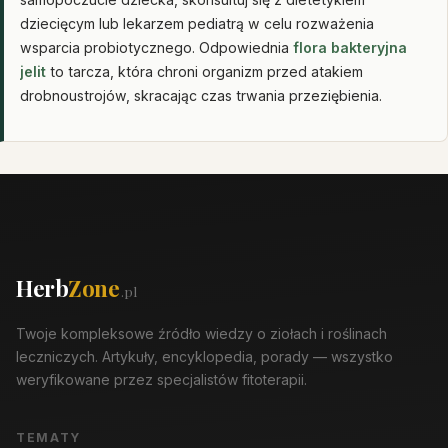
dziecięcym lub lekarzem pediatrą w celu rozważenia
wsparcia probiotycznego. Odpowiednia
flora bakteryjna
jelit
to tarcza, która chroni organizm przed atakiem
drobnoustrojów, skracając czas trwania przeziębienia.
Herb
Zone
.pl
Twoje kompleksowe źródło wiedzy o ziołach i roślinach
leczniczych. Artykuły, encyklopedia, porady — wszystko
weryfikowane przez specjalistów fitoterapii.
TEMATY