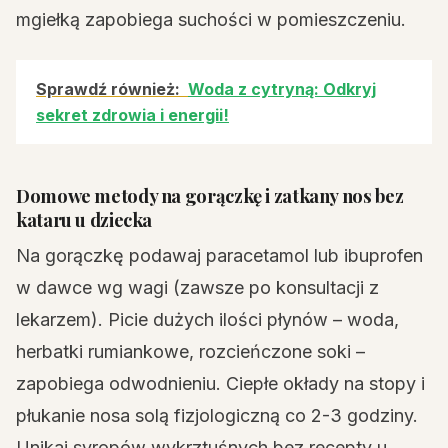
mgiełką zapobiega suchości w pomieszczeniu.
Sprawdź również:
Woda z cytryną: Odkryj
sekret zdrowia i energii!
Domowe metody na gorączkę i zatkany nos bez
kataru u dziecka
Na gorączkę podawaj paracetamol lub ibuprofen
w dawce wg wagi (zawsze po konsultacji z
lekarzem). Picie dużych ilości płynów – woda,
herbatki rumiankowe, rozcieńczone soki –
zapobiega odwodnieniu. Ciepłe okłady na stopy i
płukanie nosa solą fizjologiczną co 2-3 godziny.
Unikaj syropów wykrztuśnych bez recepty u