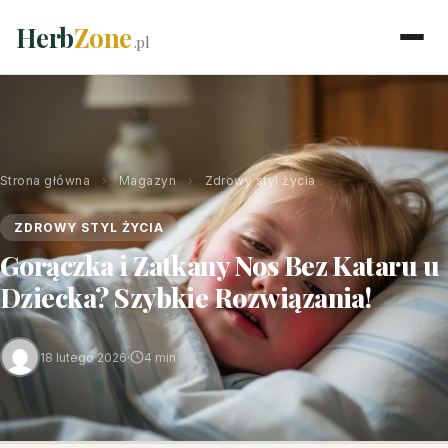
Herb
Zone
.pl
Strona główna
›
Magazyn
›
Zdrowy styl życia
ZDROWY STYL ŻYCIA
Gorączka i Zatkany Nos Bez Kataru u
Dziecka? Szybkie Rozwiązania!
18 lutego 2026
·
4 min