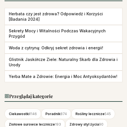
Herbata czy jest zdrowa? Odpowiedź i Korzyści
[Badania 2024]
Sekrety Mocy i Witalności Podczas Wakacyjnych
Przygód
Woda z cytryną: Odkryj sekret zdrowia i energii!
Glistnik Jaskółcze Ziele: Naturalny Skarb dla Zdrowia i
Urody
Yerba Mate a Zdrowie: Energia i Moc Antyoksydantów!
Przeglądaj kategorie
Ciekawostki
1146
Poradnik
874
Rośliny lecznicze
545
Ziołowe surowce lecznicze
193
Zdrowy styl życia
90