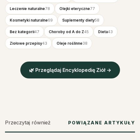
Leczenie naturalne
78
Olejki eteryczne
77
Kosmetyki naturalne
69
Suplementy diety
58
Bez kategorii
47
Choroby od A do Z
45
Dieta
43
Ziołowe przepisy
43
Oleje roślinne
38
🌿 Przeglądaj Encyklopedię Ziół →
Przeczytaj również
POWIĄZANE ARTYKUŁY