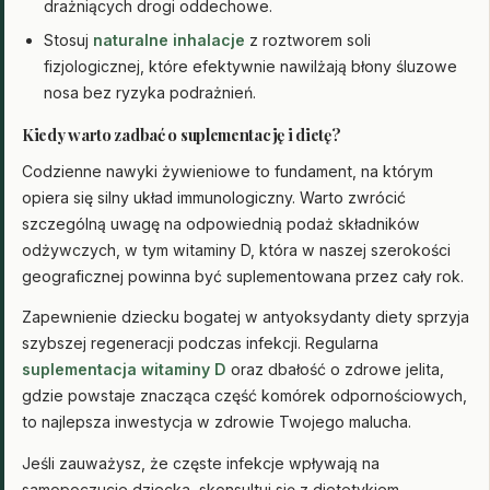
drażniących drogi oddechowe.
Stosuj
naturalne inhalacje
z roztworem soli
fizjologicznej, które efektywnie nawilżają błony śluzowe
nosa bez ryzyka podrażnień.
Kiedy warto zadbać o suplementację i dietę?
Codzienne nawyki żywieniowe to fundament, na którym
opiera się silny układ immunologiczny. Warto zwrócić
szczególną uwagę na odpowiednią podaż składników
odżywczych, w tym witaminy D, która w naszej szerokości
geograficznej powinna być suplementowana przez cały rok.
Zapewnienie dziecku bogatej w antyoksydanty diety sprzyja
szybszej regeneracji podczas infekcji. Regularna
suplementacja witaminy D
oraz dbałość o zdrowe jelita,
gdzie powstaje znacząca część komórek odpornościowych,
to najlepsza inwestycja w zdrowie Twojego malucha.
Jeśli zauważysz, że częste infekcje wpływają na
samopoczucie dziecka, skonsultuj się z dietetykiem