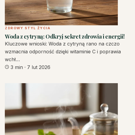
ZDROWY STYL ŻYCIA
Woda z cytryną: Odkryj sekret zdrowia i energii!
Kluczowe wnioski: Woda z cytryną rano na czczo
wzmacnia odporność dzięki witaminie C i poprawia
wchł…
3 min
·
7 lut 2026