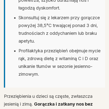
powietrza, szybko udrażniają nos i
łagodzą dyskomfort.
Skonsultuj się z lekarzem przy gorączce
powyżej 38,5°C trwającej ponad 3 dni,
trudnościach z oddychaniem lub braku
apetytu.
Profilaktyka przeziębień obejmuje mycie
rąk, zdrową dietę z witaminą C i D oraz
unikanie tłumów w sezonie jesienno-
zimowym.
Przeziębienia u dzieci są częste, zwłaszcza
jesienią i zimą.
Gorączka i zatkany nos bez