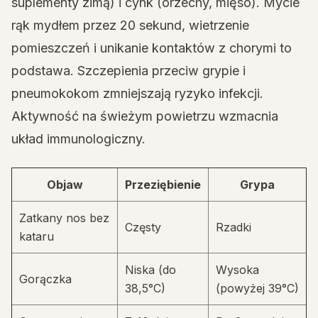
suplementy zimą) i cynk (orzechy, mięso). Mycie
rąk mydłem przez 20 sekund, wietrzenie
pomieszczeń i unikanie kontaktów z chorymi to
podstawa. Szczepienia przeciw grypie i
pneumokokom zmniejszają ryzyko infekcji.
Aktywność na świeżym powietrzu wzmacnia
układ immunologiczny.
Objaw
Przeziębienie
Grypa
Zatkany nos bez
Częsty
Rzadki
kataru
Niska (do
Wysoka
Gorączka
38,5°C)
(powyżej 39°C)