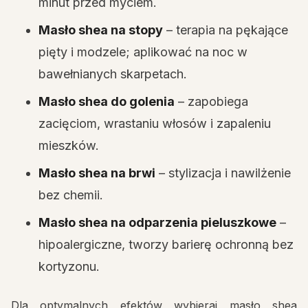
minut przed myciem.
Masło shea na stopy
– terapia na pękające
pięty i modzele; aplikować na noc w
bawełnianych skarpetach.
Masło shea do golenia
– zapobiega
zacięciom, wrastaniu włosów i zapaleniu
mieszków.
Masło shea na brwi
– stylizacja i nawilżenie
bez chemii.
Masło shea na odparzenia pieluszkowe
–
hipoalergiczne, tworzy barierę ochronną bez
kortyzonu.
Dla optymalnych efektów wybieraj masło shea