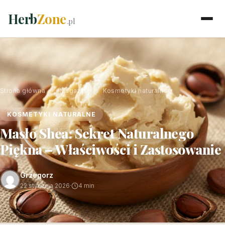
Herb
Zone
.pl
Strona główna
›
Magazyn
›
Kosmetyki naturalne
KOSMETYKI NATURALNE
Masło Shea: Sekret Naturalnego
Piękna – Właściwości i Zastosowanie
Grzegorz
22 stycznia 2026
·
4 min