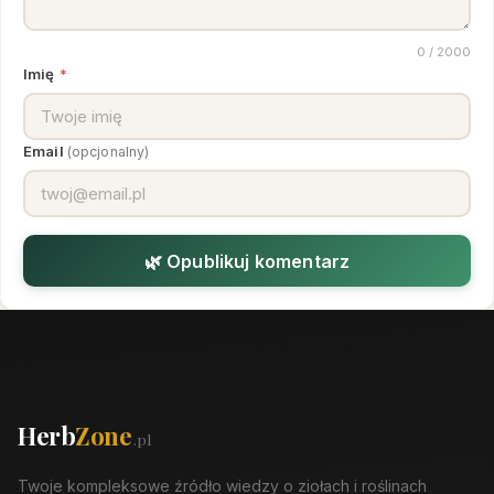
0
/ 2000
Imię
*
Email
(opcjonalny)
🌿 Opublikuj komentarz
Herb
Zone
.pl
Twoje kompleksowe źródło wiedzy o ziołach i roślinach