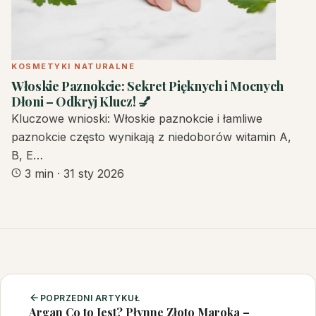
KOSMETYKI NATURALNE
Włoskie Paznokcie: Sekret Pięknych i Mocnych
Dłoni – Odkryj Klucz! 💅
Kluczowe wnioski: Włoskie paznokcie i łamliwe
paznokcie często wynikają z niedoborów witamin A,
B, E…
3 min
·
31 sty 2026
POPRZEDNI ARTYKUŁ
Argan Co to Jest? Płynne Złoto Maroka –