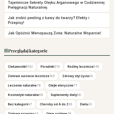
Tajemnicze Sekrety Olejku Arganowego w Codziennej
Pielęgnacji Naturalnej
Jak zrobić peeling z kawy do twarzy? Efekty i
Przepisy!
Jak Opóźnić Menopauzę Zioła: Naturalne Wsparcie!
Przeglądaj kategorie
Ciekawostki
1142
Poradnik
874
Rośliny lecznicze
545
Ziołowe surowce lecznicze
193
Zdrowy styl życia
90
Leczenie naturalne
78
Olejki eteryczne
77
Kosmetyki naturalne
69
Suplementy diety
58
Bez kategorii
47
Choroby od A do Z
45
Dieta
43
Ziołowe przepisy
43
Oleje roślinne
38