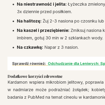
Na niestrawność i jelita:
Łyżeczka zmielonych
3x dziennie przed posiłkiem.
Na halitozę:
Żuj 2-3 nasiona po czosnku lub 
Na kaszel i przeziębienie:
Zmiksuj nasiona k
imbirem, gotuj 30 min w 2 szklankach wody. 
Na czkawkę:
Napar z 3 nasion.
Sprawdź również:
Odchudzanie dla Leniwych: Sp
Dodatkowe korzyści zdrowotne
Kardamon wspiera mikrobiom jelitowy, poprawia k
w nadmiarze może podrażniać żołądek; kobiety
badania z PubMed na temat cineolu w kardamonie 