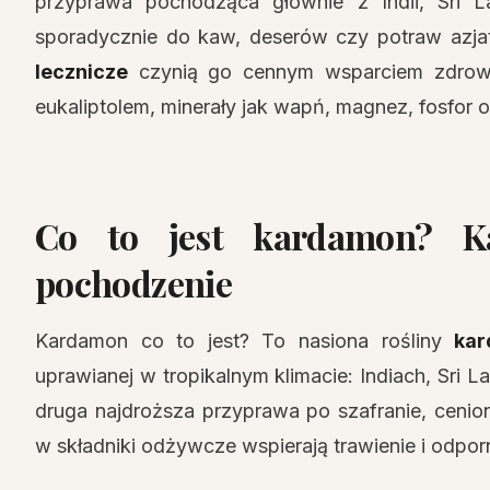
przyprawa pochodząca głównie z Indii, Sri 
sporadycznie do kaw, deserów czy potraw azjat
lecznicze
czynią go cennym wsparciem zdrowia
eukaliptolem, minerały jak wapń, magnez, fosfor 
Co to jest kardamon? Ka
pochodzenie
Kardamon co to jest? To nasiona rośliny
kar
uprawianej w tropikalnym klimacie: Indiach, Sri 
druga najdroższa przyprawa po szafranie, ceni
w składniki odżywcze wspierają trawienie i odpor