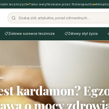
roślin leczniczych
Treści weryfikowane przez fitoterapeutów
Aktuali
📋
Ziołowe surowce lecznicze
📋
Zdrowy styl życia
zyn
›
Leczenie naturalne
LNE
jest kardamon? Egz
awa o mocy zdrowia