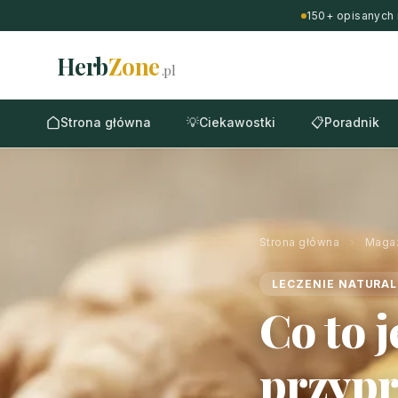
150+ opisanych 
Herb
Zone
.pl
Strona główna
💡
Ciekawostki
📋
Poradnik
Strona główna
›
Maga
LECZENIE NATURA
Co to 
przypr