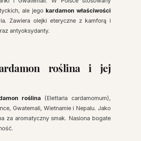
Lanki i Gwatemali. W Polsce stosowany
yckich, ale jego
kardamon właściwości
. Zawiera olejki eteryczne z kamforą i
oraz antyoksydanty.
rdamon roślina i jej
damon roślina
(Elettaria cardamomum),
Lance, Gwatemali, Wietnamie i Nepalu. Jako
ona za aromatyczny smak. Nasiona bogate
ność.