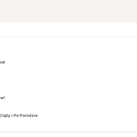
iół
aw!
Ciąży i Po Porodzie