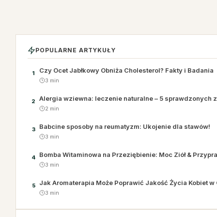
POPULARNE ARTYKUŁY
Czy Ocet Jabłkowy Obniża Cholesterol? Fakty i Badania
1
3 min
Alergia wziewna: leczenie naturalne – 5 sprawdzonych z
2
2 min
Babcine sposoby na reumatyzm: Ukojenie dla stawów!
3
3 min
Bomba Witaminowa na Przeziębienie: Moc Ziół & Przypr
4
3 min
Jak Aromaterapia Może Poprawić Jakość Życia Kobiet w 
5
3 min