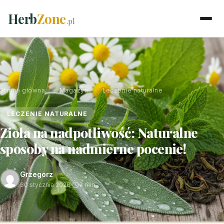
Herb
Zone
.pl
Strona główna
›
Magazyn
›
Leczenie naturalne
LECZENIE NATURALNE
Zioła na nadpotliwość: Naturalne
sposoby na nadmierne pocenie!
Grzegorz
30 stycznia 2026
·
3 min