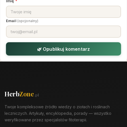
Imię
*
Email
(opcjonalny)
🌿 Opublikuj komentarz
Herb
Zone
.pl
Twoje kompleksowe źródło wiedzy o ziołach i roślinach
leczniczych. Artykuły, encyklopedia, porady — wszystko
weryfikowane przez specjalistów fitoterapii.