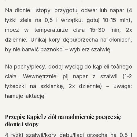
Na dłonie i stopy: przygotuj odwar lub napar (4
łyżki ziela na 0,5 l wrzątku, gotuj 10-15 min),
mocz w temperaturze ciała 15-30 min, 2x
dziennie. Unikaj kory dębu/orzecha na dłoniach,
by nie barwić paznokci – wybierz szałwię.
Na pachy/plecy: dodaj wyciąg do kąpieli toànego
ciała. Wewnętrznie: pij napar z szałwii (1-2
łyżeczki na szklankę, 2x dziennie) – uwaga:
hamuje laktację!
Przepis: Kąpiel z ziół na nadmiernie pocące się
dłonie i stopy
4 łyżki szałwii/kory dębu/liści orzecha na 0,5 l