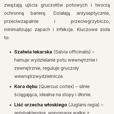
zwężają ujścia gruczołów potowych i tworzą
ochronną barierę. Działają antyseptycznie,
przeciwzapalnie i przeciwgrzybiczo,
minimalizując zapach i infekcje. Kluczowe zioła
to:
Szałwia lekarska
(Salvia officinalis) –
hamuje wydzielanie potu wewnętrznie i
zewnętrznie, reguluje gruczoły
wewnątrzwydzielnicze.
Kora dębu
(Quercus cortex) – silnie
ściągająca, idealna na stopy i dłonie.
Liść orzecha włoskiego
(Juglans regia) –
antybakteryjna, wspomaga walkę z