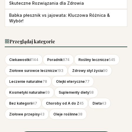
Skuteczne Rozwiązania dla Zdrowia
Babka płesznik vs jajowata: Kluczowa Różnica &
Wybór!
Przeglądaj kategorie
Ciekawostki
1144
Poradnik
874
Rośliny lecznicze
545
Ziołowe surowce lecznicze
193
Zdrowy styl życia
90
Leczenie naturalne
78
Olejki eteryczne
77
Kosmetyki naturalne
69
Suplementy diety
58
Bez kategorii
47
Choroby od A do Z
45
Dieta
43
Ziołowe przepisy
43
Oleje roślinne
38