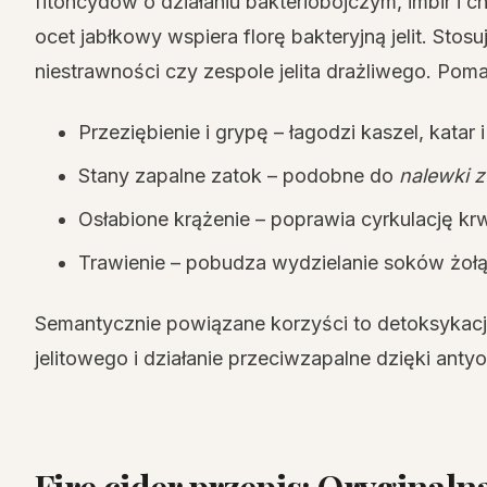
fitoncydów o działaniu bakteriobójczym, imbir i c
ocet jabłkowy wspiera florę bakteryjną jelit. Stosu
niestrawności czy zespole jelita drażliwego. Poma
Przeziębienie i grypę – łagodzi kaszel, katar i
Stany zapalne zatok – podobne do
nalewki z
Osłabione krążenie – poprawia cyrkulację kr
Trawienie – pobudza wydzielanie soków żo
Semantycznie powiązane korzyści to detoksykacj
jelitowego i działanie przeciwzapalne dzięki an
Fire cider przepis: Oryginal