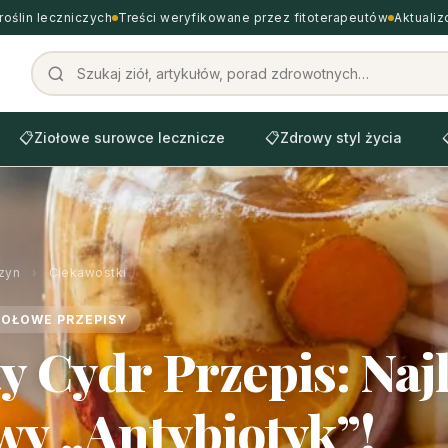
roślin leczniczych
Treści weryfikowane przez fitoterapeutów
Aktuali
📋
Ziołowe surowce lecznicze
📋
Zdrowy styl życia
zyn
›
Ciekawostki
IOŁOWE PRZEPISY
y Cydr Przepis: Naj
y „Antybiotyk”!