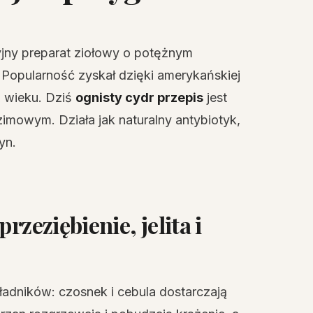
cyjny preparat ziołowy o potężnym
Popularność zyskał dzięki amerykańskiej
X wieku. Dziś
ognisty cydr przepis
jest
zimowym. Działa jak naturalny antybiotyk,
yn.
rzeziębienie, jelita i
kładników: czosnek i cebula dostarczają