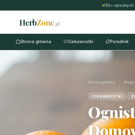
150+ opisanych 
Herb
Zone
.pl
Strona główna
💡
Ciekawostki
📋
Poradnik
Strona główna
›
Maga
CIEKAWOSTKI
Z
Ognist
Domow