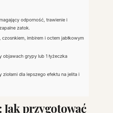
magający odporność, trawienie i
 zapalne zatok.
m, czosnkiem, imbirem i octem jabłkowym
y objawach grypy lub 1 łyżeczka
iołami dla lepszego efektu na jelita i
: Jak przygotować