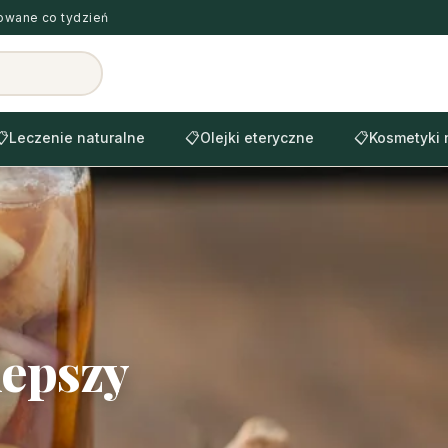
zowane co tydzień
📋
Leczenie naturalne
📋
Olejki eteryczne
📋
Kosmetyki 
lepszy