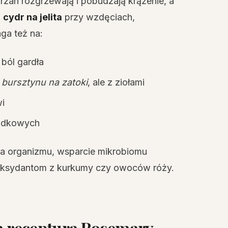
hrzan rozgrzewają i pobudzają krążenie, a
j
cydr na jelita
przy wzdęciach,
ga też na:
 ból gardła
 bursztynu na zatoki
, ale z ziołami
wi
łądkowych
a organizmu, wsparcie mikrobiomu
tyoksydantom z kurkumy czy owoców róży.
na receptura Rosemary