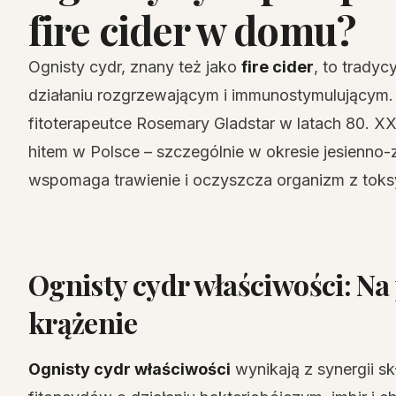
fire cider w domu?
Ognisty cydr, znany też jako
fire cider
, to trady
działaniu rozgrzewającym i immunostymulującym. 
fitoterapeutce Rosemary Gladstar w latach 80. X
hitem w Polsce – szczególnie w okresie jesienno-
wspomaga trawienie i oczyszcza organizm z toks
Ognisty cydr właściwości: Na p
krążenie
Ognisty cydr właściwości
wynikają z synergii s