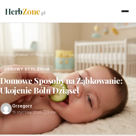
Herb
Zone
.pl
Strona główna
›
Magazyn
›
Zdrowy styl życia
ZDROWY STYL ŻYCIA
Domowe Sposoby na Ząbkowanie:
Ukojenie Bólu Dziąseł
Grzegorz
15 stycznia 2026
·
3 min