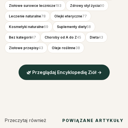
Ziołowe surowce lecznicze
193
Zdrowy styl życia
90
Leczenie naturalne
78
Olejki eteryczne
77
Kosmetyki naturalne
69
Suplementy diety
58
Bez kategorii
47
Choroby od A do Z
45
Dieta
43
Ziołowe przepisy
43
Oleje roślinne
38
🌿 Przeglądaj Encyklopedię Ziół →
Przeczytaj również
POWIĄZANE ARTYKUŁY