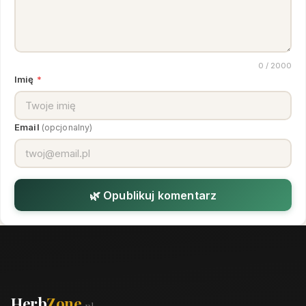
0
/ 2000
Imię
*
Email
(opcjonalny)
🌿 Opublikuj komentarz
Herb
Zone
.pl