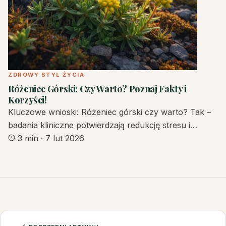
ZDROWY STYL ŻYCIA
Różeniec Górski: Czy Warto? Poznaj Fakty i
Korzyści!
Kluczowe wnioski: Różeniec górski czy warto? Tak –
badania kliniczne potwierdzają redukcję stresu i…
3 min
·
7 lut 2026