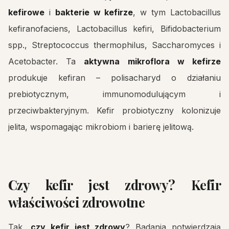
kefirowe
i
bakterie w kefirze
, w tym Lactobacillus
kefiranofaciens, Lactobacillus kefiri, Bifidobacterium
spp., Streptococcus thermophilus, Saccharomyces i
Acetobacter. Ta
aktywna mikroflora w kefirze
produkuje kefiran – polisacharyd o działaniu
prebiotycznym, immunomodulującym i
przeciwbakteryjnym. Kefir probiotyczny kolonizuje
jelita, wspomagając mikrobiom i barierę jelitową.
Czy kefir jest zdrowy? Kefir
właściwości zdrowotne
Tak,
czy kefir jest zdrowy
? Badania potwierdzają