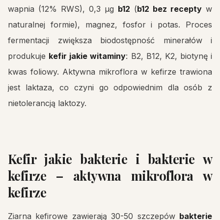
wapnia (12% RWS), 0,3 µg
b12
(
b12 bez recepty
w
naturalnej formie), magnez, fosfor i potas. Proces
fermentacji zwiększa biodostępność minerałów i
produkuje
kefir jakie witaminy
: B2, B12, K2, biotynę i
kwas foliowy. Aktywna mikroflora w kefirze trawiona
jest laktaza, co czyni go odpowiednim dla osób z
nietolerancją laktozy.
Kefir jakie bakterie i bakterie w
kefirze – aktywna mikroflora w
kefirze
Ziarna kefirowe zawierają 30-50 szczepów
bakterie