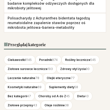
badanie kompleksów odżywczych dostępnych dla
mikrobioty jelitowej
Polisacharydy z Achyranthes bidentata łagodzą
reumatoidalne zapalenie stawów poprzez oś
mikrobiota jelitowa-bariera-metabolity
Przeglądaj kategorie
Ciekawostki
1145
Poradnik
874
Rośliny lecznicze
545
Ziołowe surowce lecznicze
193
Zdrowy styl życia
90
Leczenie naturalne
78
Olejki eteryczne
77
Kosmetyki naturalne
69
Suplementy diety
58
Bez kategorii
47
Choroby od A do Z
45
Dieta
43
Ziołowe przepisy
43
Oleje roślinne
38