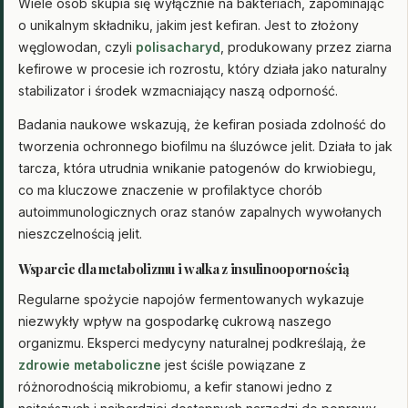
Wiele osób skupia się wyłącznie na bakteriach, zapominając
o unikalnym składniku, jakim jest kefiran. Jest to złożony
węglowodan, czyli
polisacharyd
, produkowany przez ziarna
kefirowe w procesie ich rozrostu, który działa jako naturalny
stabilizator i środek wzmacniający naszą odporność.
Badania naukowe wskazują, że kefiran posiada zdolność do
tworzenia ochronnego biofilmu na śluzówce jelit. Działa to jak
tarcza, która utrudnia wnikanie patogenów do krwiobiegu,
co ma kluczowe znaczenie w profilaktyce chorób
autoimmunologicznych oraz stanów zapalnych wywołanych
nieszczelnością jelit.
Wsparcie dla metabolizmu i walka z insulinoopornością
Regularne spożycie napojów fermentowanych wykazuje
niezwykły wpływ na gospodarkę cukrową naszego
organizmu. Eksperci medycyny naturalnej podkreślają, że
zdrowie metaboliczne
jest ściśle powiązane z
różnorodnością mikrobiomu, a kefir stanowi jedno z