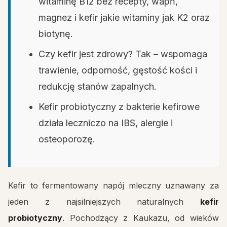
witaminę B12 bez recepty, wapń,
magnez i kefir jakie witaminy jak K2 oraz
biotynę.
Czy kefir jest zdrowy? Tak – wspomaga
trawienie, odporność, gęstość kości i
redukcję stanów zapalnych.
Kefir probiotyczny z bakterie kefirowe
działa leczniczo na IBS, alergie i
osteoporozę.
Kefir to fermentowany napój mleczny uznawany za
jeden z najsilniejszych naturalnych
kefir
probiotyczny
. Pochodzący z Kaukazu, od wieków