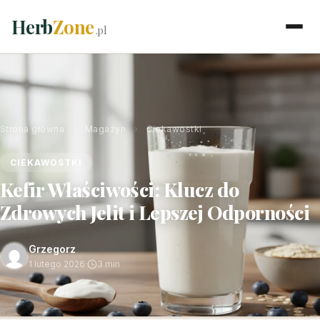
Herb
Zone
.pl
Strona główna
›
Magazyn
›
Ciekawostki
CIEKAWOSTKI
Kefir Właściwości: Klucz do
Zdrowych Jelit i Lepszej Odporności
Grzegorz
1 lutego 2026
·
3 min