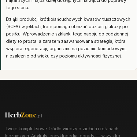
najtańszych i najbardziej dostępnych narzędzi do poprawy
tego stanu.
Dzięki produkcji krótkołańcuchowych kwasów tłuszczowych
(SCFA) w jelitach, kefir pomaga obniżać poziom glukozy po
posiłku. Wprowadzenie szklanki tego napoju do codziennej
diety to prosta, a zarazem zaawansowana strategia, która
wspiera regenerację organizmu na poziomie komórkowym,
niezależnie od wieku czy poziomu aktywności fizycznej.
Herb
Zone
.pl
Twoje kompleksowe źródło wiedzy o ziołach i roślinach
leczniczych. Artykuły, encyklopedia, porady — wszystko