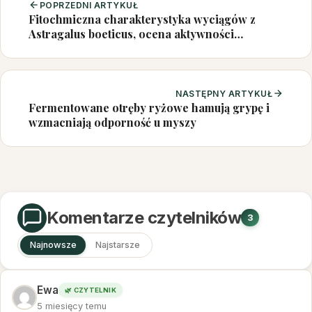
POPRZEDNI ARTYKUŁ
Fitochmiczna charakterystyka wyciągów z
Astragalus boeticus, ocena aktywności
moczopędnej i przewidywanie toksyczności
trans-resweratrolu
NASTĘPNY ARTYKUŁ
Fermentowane otręby ryżowe hamują grypę i
wzmacniają odporność u myszy
Komentarze czytelników
3
Najnowsze
Najstarsze
Ewa
🌿 CZYTELNIK
5 miesięcy temu